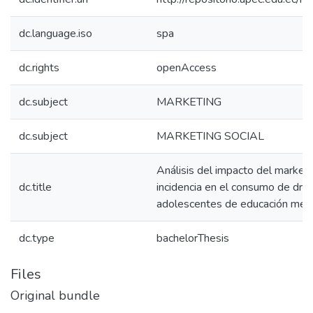
dc.language.iso
spa
dc.rights
openAccess
dc.subject
MARKETING
dc.subject
MARKETING SOCIAL
Análisis del impacto del marketin
dc.title
incidencia en el consumo de dro
adolescentes de educación medi
dc.type
bachelorThesis
Files
Original bundle