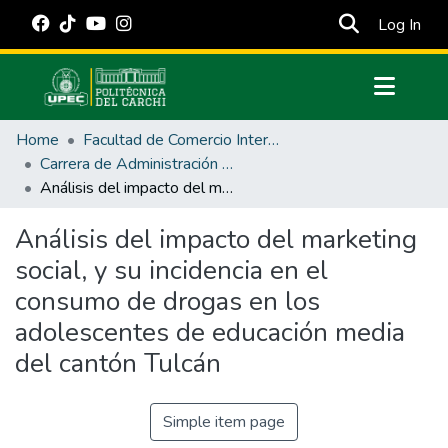
(cur
Log In
Communities & Collections
Home
Facultad de Comercio Internacional, Integración, Administración y Economía Empresarial
All of DSpace
Carrera de Administración de Empresas y Marketing
Análisis del impacto del marketing social, y su incidencia en el consumo de drogas en los adolescentes de educación media del cantón Tulcán
Statistics
Estadísticas Externas
Análisis del impacto del marketing
social, y su incidencia en el
Manuales
consumo de drogas en los
adolescentes de educación media
del cantón Tulcán
Simple item page