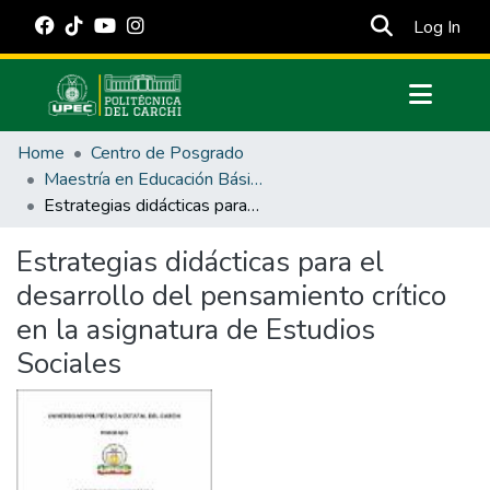
(cur
Log In
Communities & Collections
Home
Centro de Posgrado
All of DSpace
Maestría en Educación Básica
Estrategias didácticas para el desarrollo del pensamiento crítico en la asignatura de Estudios Sociales
Statistics
Estadísticas Externas
Estrategias didácticas para el
desarrollo del pensamiento crítico
Manuales
en la asignatura de Estudios
Sociales