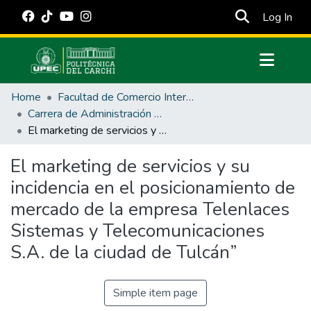
(cur
Log In
Communities & Collections
Home
Facultad de Comercio Internacional, Integración, Administración y Economía Empresarial
All of DSpace
Carrera de Administración de Empresas y Marketing
El marketing de servicios y su incidencia en el posicionamiento de mercado de la empresa Telenlaces Sistemas y Telecomunicaciones S.A. de la ciudad de Tulcán”
Statistics
Estadísticas Externas
El marketing de servicios y su
incidencia en el posicionamiento de
Manuales
mercado de la empresa Telenlaces
Sistemas y Telecomunicaciones
S.A. de la ciudad de Tulcán”
Simple item page