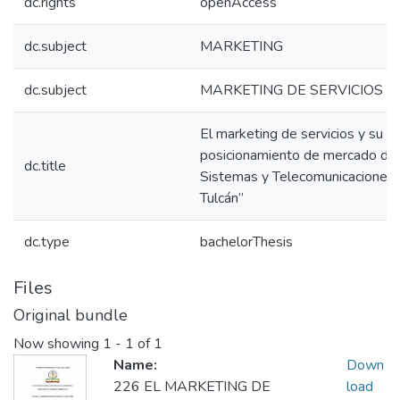
dc.rights
openAccess
dc.subject
MARKETING
dc.subject
MARKETING DE SERVICIOS
El marketing de servicios y su in
posicionamiento de mercado de 
dc.title
Sistemas y Telecomunicaciones S
Tulcán”
dc.type
bachelorThesis
Files
Original bundle
Now showing
1 - 1 of 1
Name:
Down
226 EL MARKETING DE
load