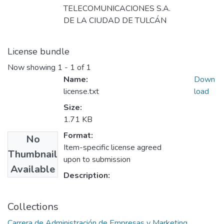
TELECOMUNICACIONES S.A.
DE LA CIUDAD DE TULCÁN
License bundle
Now showing
1 - 1 of 1
Name:
Down
license.txt
load
Size:
1.71 KB
Format:
No
Item-specific license agreed
Thumbnail
upon to submission
Available
Description:
Collections
Carrera de Administración de Empresas y Marketing