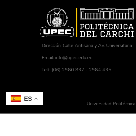
Dirección: Calle Antisana y Av. Universitaria
Email: info@upec.edu.ec
Telf: (06) 2980 837 - 2984 435
ES
Universidad Politécni