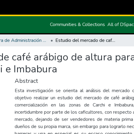
Communities & Collections
All of DSpa
Carrera de Administración de Empresas y Marketing
Estudio del mercado de café arábigo de altura para su comercialización en las zonas de Carchi e Imbabura
e café arábigo de altura para
hi e Imbabura
Abstract
Esta investigación se orienta al análisis del mercado
objetivo realizar un estudio del mercado de café arábi
comercialización en las zonas de Carchi e Imbabura,
incertidumbre por parte de los caficultores, con respecto 
mercado, dejando de ser vendedores de materia prima 
dueños de su propia marca, sin embargo para lograrlo ne
barreras y una en especial es su escaso conocimiento,