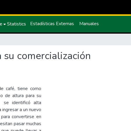
Estadísticas Externas
Manuales
ce
Statistics
 su comercialización
 de café, tiene como
go de altura para su
 se identificó alta
a ingresar a un nuevo
para convertirse en
cesitan pasar muchas
 que puede llevar a