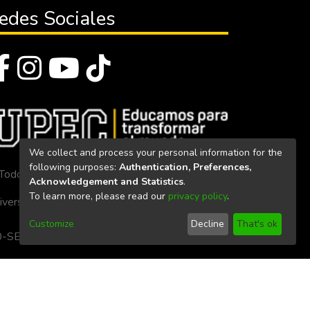
edes Sociales
We collect and process your personal information for the
following purposes:
Authentication, Preferences,
Todos los derechos reservados 2023
Acknowledgement and Statistics
.
To learn more, please read our
privacy policy
.
iversidad Politécnica Estatal del Carchi
Customize
Decline
That's ok
. 160-SE-33-CACES-2020