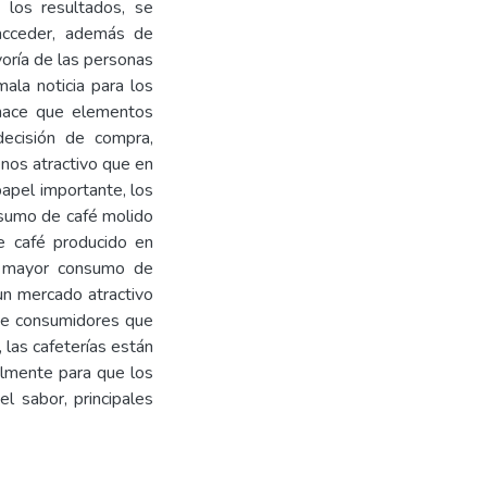
e los resultados, se
acceder, además de
yoría de las personas
ala noticia para los
, hace que elementos
decisión de compra,
nos atractivo que en
papel importante, los
nsumo de café molido
e café producido en
ne mayor consumo de
 un mercado atractivo
de consumidores que
las cafeterías están
almente para que los
l sabor, principales