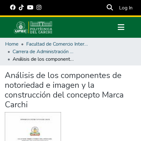
(cur
Log In
Communities & Collections
Home
Facultad de Comercio Internacional, Integración, Administración y Economía Empresarial
All of DSpace
Carrera de Administración de Empresas y Marketing
Análisis de los componentes de notoriedad e imagen y la construcción del concepto Marca Carchi
Statistics
Estadísticas Externas
Análisis de los componentes de
notoriedad e imagen y la
Manuales
construcción del concepto Marca
Carchi