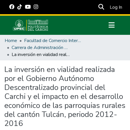
(cur
Log In
Communities & Collections
Home
Facultad de Comercio Internacional, Integración, Administración y Economía Empresarial
All of DSpace
Carrera de Administración Pública
La inversión en vialidad realizada por el Gobierno Autónomo Descentralizado provincial del Carchi y el impacto en el desarrollo económico de las parroquias rurales del cantón Tulcán, periodo 2012-2016
Statistics
Estadísticas Externas
La inversión en vialidad realizada
por el Gobierno Autónomo
Manuales
Descentralizado provincial del
Carchi y el impacto en el desarrollo
económico de las parroquias rurales
del cantón Tulcán, periodo 2012-
2016