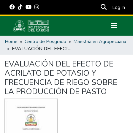
(cur
Log In
Communities & Collections
Home
Centro de Posgrado
Maestría en Agropecuaria
All of DSpace
EVALUACIÓN DEL EFECTO DE ACRILATO DE POTASIO Y FRECUENCIA DE RIEGO SOBRE LA PRODUCCIÓN DE PASTO
Statistics
EVALUACIÓN DEL EFECTO DE
Estadísticas Externas
ACRILATO DE POTASIO Y
Manuales
FRECUENCIA DE RIEGO SOBRE
LA PRODUCCIÓN DE PASTO