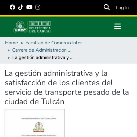
(cur
Log In
Communities & Collections
Home
Facultad de Comercio Internacional, Integración, Administración y Economía Empresarial
All of DSpace
Carrera de Administración de Empresas y Marketing
La gestión administrativa y la satisfacción de los clientes del servicio de transporte pesado de la ciudad de Tulcán
Statistics
Estadísticas Externas
La gestión administrativa y la
satisfacción de los clientes del
Manuales
servicio de transporte pesado de la
ciudad de Tulcán