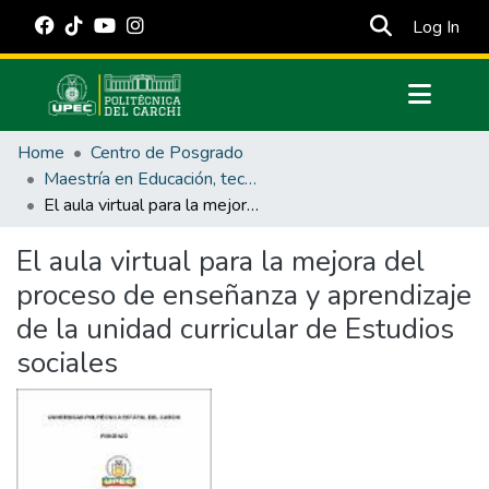
(cur
Log In
Communities & Collections
Home
Centro de Posgrado
All of DSpace
Maestría en Educación, tecnología e innovación.
El aula virtual para la mejora del proceso de enseñanza y aprendizaje de la unidad curricular de Estudios sociales
Statistics
Estadísticas Externas
El aula virtual para la mejora del
proceso de enseñanza y aprendizaje
Manuales
de la unidad curricular de Estudios
sociales