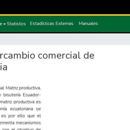
Estadísticas Externas
Manuales
ce
Statistics
ercambio comercial de
ia
al Matriz productiva,
y bisutería Ecuador-
 matriz productiva es
mía ecuatoriana se
 es por ello que el
mplementa mecanismos
n con el objetivo de