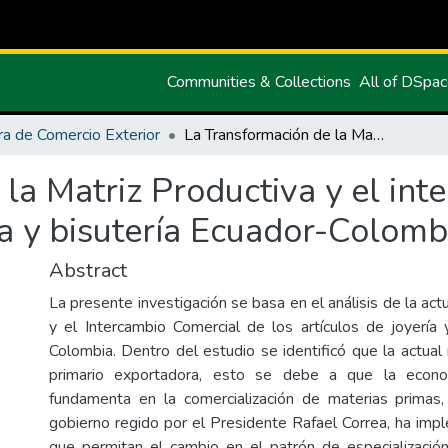
Communities & Collections
All of DSpa
ra de Comercio Exterior
La Transformación de la Matriz Productiva y el intercambio comercial de los artículos de joyería y bisutería Ecuador-Colombia
la Matriz Productiva y el int
ría y bisutería Ecuador-Colomb
Abstract
La presente investigación se basa en el análisis de la actu
y el Intercambio Comercial de los artículos de joyería 
Colombia. Dentro del estudio se identificó que la actual
primario exportadora, esto se debe a que la econo
fundamenta en la comercialización de materias primas,
gobierno regido por el Presidente Rafael Correa, ha i
que permitan el cambio en el patrón de especializació