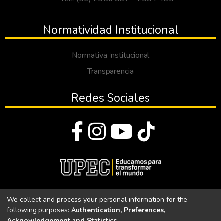
Normatividad Institucional
Normativa Institucional
Transparencia
Redes Sociales
© Todos los derechos reservados 2023
We collect and process your personal information for the
following purposes:
Authentication, Preferences,
Universidad Politécnica Estatal del Carchi
Acknowledgement and Statistics
.