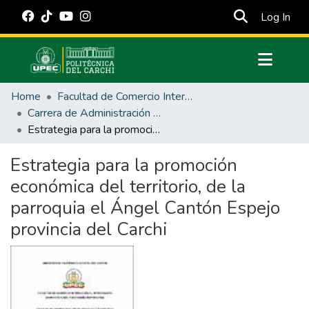
(cur
Log In
Communities & Collections
Home
Facultad de Comercio Internacional, Integración, Administración y Economía Empresarial
All of DSpace
Carrera de Administración de Empresas y Marketing
Estrategia para la promoción económica del territorio, de la parroquia el Ángel Cantón Espejo provincia del Carchi
Statistics
Estadísticas Externas
Estrategia para la promoción
económica del territorio, de la
Manuales
parroquia el Ángel Cantón Espejo
provincia del Carchi