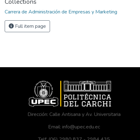
Collections
Carrera de Administración de Empresas y Marketing
Full item page
Dirección: Calle Antisana y Av. Universitaria
Email: info@upec.edu.ec
Telf: (06) 2980 837 - 2984 435