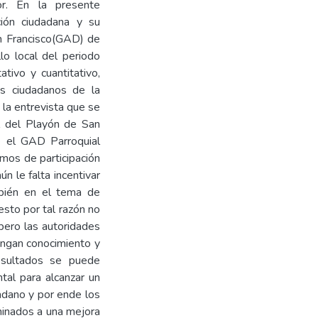
or. En la presente
ción ciudadana y su
n Francisco(GAD) de
lo local del periodo
tivo y cuantitativo,
os ciudadanos de la
la entrevista que se
al del Playón de San
ue el GAD Parroquial
mos de participación
n le falta incentivar
mbién en el tema de
esto por tal razón no
pero las autoridades
engan conocimiento y
esultados se puede
al para alcanzar un
dadano y por ende los
minados a una mejora