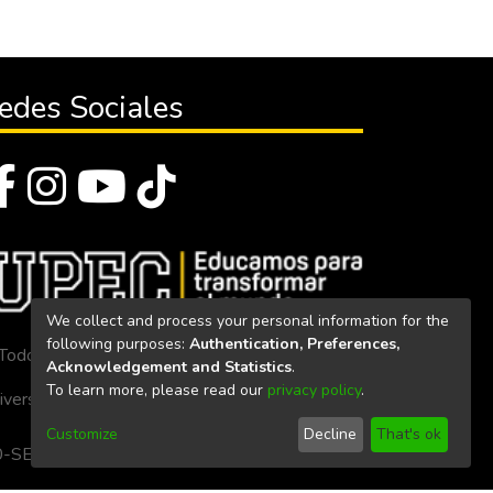
edes Sociales
We collect and process your personal information for the
following purposes:
Authentication, Preferences,
Todos los derechos reservados 2023
Acknowledgement and Statistics
.
To learn more, please read our
privacy policy
.
iversidad Politécnica Estatal del Carchi
Customize
Decline
That's ok
. 160-SE-33-CACES-2020