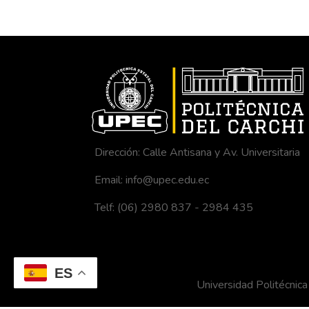
Dirección: Calle Antisana y Av. Universitaria
Email: info@upec.edu.ec
Telf: (06) 2980 837 - 2984 435
ES
Universidad Politécni