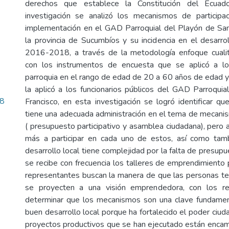
derechos que establece la Constitución del Ecuad
investigación se analizó los mecanismos de participa
implementación en el GAD Parroquial del Playón de Sa
la provincia de Sucumbíos y su incidencia en el desarrol
2016-2018, a través de la metodología enfoque cualita
con los instrumentos de encuesta que se aplicó a l
parroquia en el rango de edad de 20 a 60 años de edad y 
la aplicó a los funcionarios públicos del GAD Parroqui
.8
Francisco, en esta investigación se logró identificar q
tiene una adecuada administración en el tema de mecanis
( presupuesto participativo y asamblea ciudadana), pero aú
más a participar en cada uno de estos, así como ta
desarrollo local tiene complejidad por la falta de presupu
se recibe con frecuencia los talleres de emprendimiento 
representantes buscan la manera de que las personas t
se proyecten a una visión emprendedora, con los r
determinar que los mecanismos son una clave fundament
buen desarrollo local porque ha fortalecido el poder ciu
proyectos productivos que se han ejecutado están enca