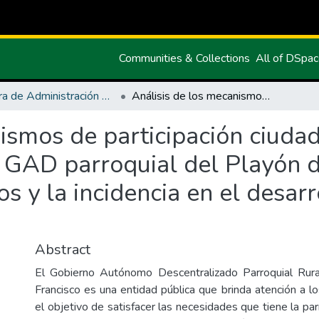
Communities & Collections
All of DSpa
Carrera de Administración Pública
Análisis de los mecanismos de participación ciudadana y su implementación en el GAD parroquial del Playón de San Francisco de la provincia de Sucumbíos y la incidencia en el desarrollo local del periodo 2016-2018.
ismos de participación ciuda
 GAD parroquial del Playón d
s y la incidencia en el desarr
Abstract
El Gobierno Autónomo Descentralizado Parroquial Rur
Francisco es una entidad pública que brinda atención a l
el objetivo de satisfacer las necesidades que tiene la parr