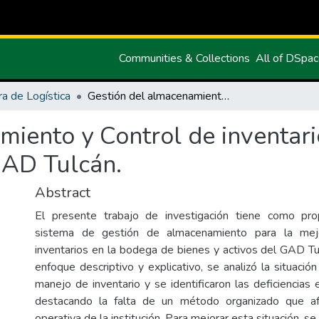
Communities & Collections
All of DSpa
ra de Logística
Gestión del almacenamiento y Control de inventarios en la bodega de bienes y activos del GAD Tulcán.
miento y Control de inventari
GAD Tulcán.
Abstract
El presente trabajo de investigación tiene como pr
sistema de gestión de almacenamiento para la mej
inventarios en la bodega de bienes y activos del GAD Tu
enfoque descriptivo y explicativo, se analizó la situación
manejo de inventario y se identificaron las deficiencias 
destacando la falta de un método organizado que afe
operativa de la institución. Para mejorar esta situación, s