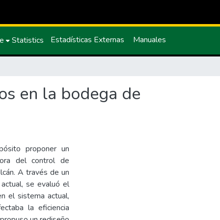
Estadísticas Externas
Manuales
ce
Statistics
os en la bodega de
opósito proponer un
ora del control de
lcán. A través de un
 actual, se evaluó el
en el sistema actual,
ctaba la eficiencia
e propuso un rediseño