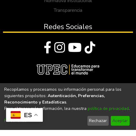
Normativa Institucional
Transparencia
Redes Sociales
© Todos los derechos reservados 2023
Recopilamos y procesamos su información personal para los
siguientes propósitos:
Autenticación, Preferencias,
Universidad Politécnica Estatal del Carchi
Reconocimiento y Estadísticas
.
Para obtener más información, lea nuestra
política de privacidad
.
Universidad Politécnica Estatal del Carchi | Acreditada por el
ES
CACES Resolución N°. 160-SE-33-CACES-2020
Personalizar
Rechazar
Aceptar