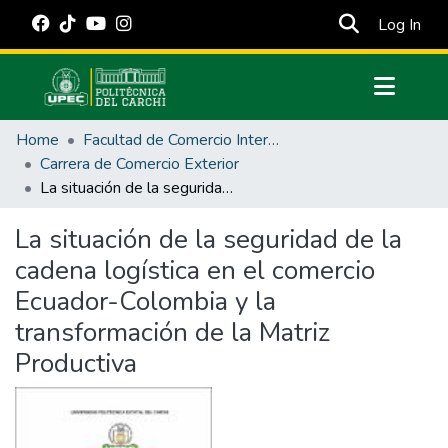
(cur
Log In
Communities & Collections
Home
Facultad de Comercio Internacional, Integración, Administración y Economía Empresarial
All of DSpace
Carrera de Comercio Exterior
La situación de la seguridad de la cadena logística en el comercio Ecuador-Colombia y la transformación de la Matriz Productiva
Statistics
Estadísticas Externas
La situación de la seguridad de la
cadena logística en el comercio
Manuales
Ecuador-Colombia y la
transformación de la Matriz
Productiva