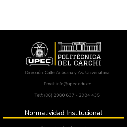
Dirección: Calle Antisana y Av. Universitaria
Email: info@upec.edu.ec
Telf: (06) 2980 837 - 2984 435
Normatividad Institucional