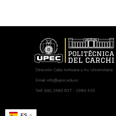
Dirección: Calle Antisana y Av. Universitaria
Email: info@upec.edu.ec
Telf: (06) 2980 837 - 2984 435
ES