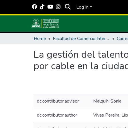
Log In
Home
Facultad de Comercio Internacional, Integración, Administración y Economía Empresarial
La gestión del talent
por cable en la ciuda
dc.contributor.advisor
Malquín, Sonia
dc.contributor.author
Vivas Pereira, Li