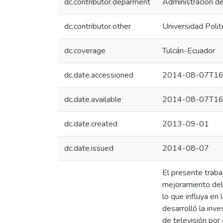
dc.contributor.deparment
Administración d
dc.contributor.other
Universidad Polit
dc.coverage
Tulcán-Ecuador
dc.date.accessioned
2014-08-07T16
dc.date.available
2014-08-07T16
dc.date.created
2013-09-01
dc.date.issued
2014-08-07
El presente trab
mejoramiento del 
lo que influya en 
desarrolló la inv
de televisión por 