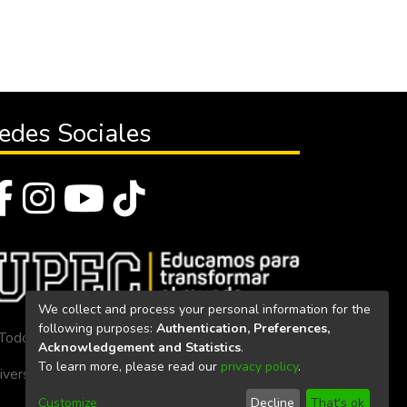
edes Sociales
We collect and process your personal information for the
following purposes:
Authentication, Preferences,
Todos los derechos reservados 2023
Acknowledgement and Statistics
.
To learn more, please read our
privacy policy
.
iversidad Politécnica Estatal del Carchi
Customize
Decline
That's ok