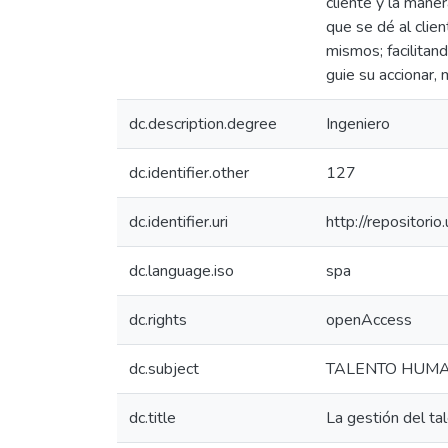
cliente y la mane
que se dé al clie
mismos; facilitand
guie su accionar,
dc.description.degree
Ingeniero
dc.identifier.other
127
dc.identifier.uri
http://repositor
dc.language.iso
spa
dc.rights
openAccess
dc.subject
TALENTO HUM
dc.title
La gestión del ta