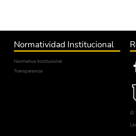
Normatividad Institucional
R
Normativa Institucional
Transparencia
© 
Un