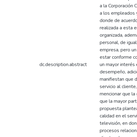
a la Corporación C
a los empleados y
donde de acuerdo
realizada a esta 
organizada, ademá
personal, de igua
empresa, pero un
estar conforme co
dc.description.abstract
un mayor interés 
desempeño, adicio
manifiestan que d
servicio al client
mencionar que la 
que la mayor part
propuesta plantea
calidad en el ser
televisión, en do
procesos relacion