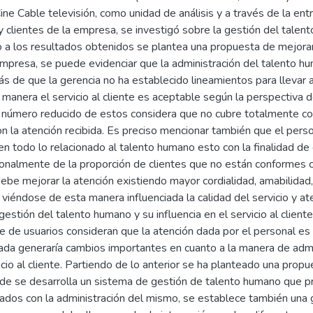
ine Cable televisión, como unidad de análisis y a través de la ent
 clientes de la empresa, se investigó sobre la gestión del talento
 a los resultados obtenidos se plantea una propuesta de mejora
empresa, se puede evidenciar que la administración del talento
s de que la gerencia no ha establecido lineamientos para llevar 
l manera el servicio al cliente es aceptable según la perspectiva d
 número reducido de estos considera que no cubre totalmente co
n la atención recibida. Es preciso mencionar también que el per
en todo lo relacionado al talento humano esto con la finalidad 
nalmente de la proporción de clientes que no están conformes con 
ebe mejorar la atención existiendo mayor cordialidad, amabilidad,
e, viéndose de esta manera influenciada la calidad del servicio y a
gestión del talento humano y su influencia en el servicio al clien
e de usuarios consideran que la atención dada por el personal es 
da generaría cambios importantes en cuanto a la manera de admi
vicio al cliente. Partiendo de lo anterior se ha planteado una pro
nde se desarrolla un sistema de gestión de talento humano que pr
ados con la administración del mismo, se establece también una gu