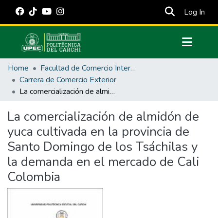
(cur
Log In
Communities & Collections
Home
Facultad de Comercio Internacional, Integración, Administración y Economía Empresarial
All of DSpace
Carrera de Comercio Exterior
La comercialización de almidón de yuca cultivada en la provincia de Santo Domingo de los Tsáchilas y la demanda en el mercado de Cali Colombia
Statistics
Estadísticas Externas
La comercialización de almidón de
yuca cultivada en la provincia de
Manuales
Santo Domingo de los Tsáchilas y
la demanda en el mercado de Cali
Colombia