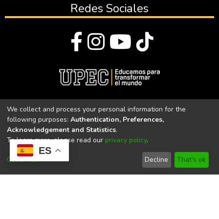
Redes Sociales
© Todos los derechos reservados 2023
We collect and process your personal information for the
following purposes:
Authentication, Preferences,
Universidad Politécnica Estatal del Carchi
Acknowledgement and Statistics
.
To learn more, please read our
privacy policy
.
Universidad Politécnica Estatal del Carchi | Acreditada por el
ES
CACES Resolución N°. 160-SE-33-CACES-2020
Customize
Decline
That's ok