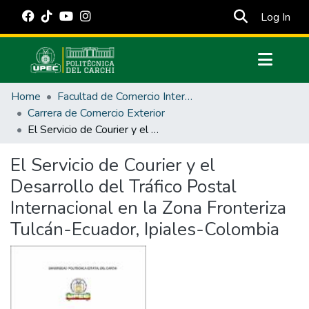
(cur
Log In
Communities & Collections
Home
Facultad de Comercio Internacional, Integración, Administración y Economía Empresarial
All of DSpace
Carrera de Comercio Exterior
El Servicio de Courier y el Desarrollo del Tráfico Postal Internacional en la Zona Fronteriza Tulcán-Ecuador, Ipiales-Colombia
Statistics
Estadísticas Externas
El Servicio de Courier y el
Desarrollo del Tráfico Postal
Manuales
Internacional en la Zona Fronteriza
Tulcán-Ecuador, Ipiales-Colombia