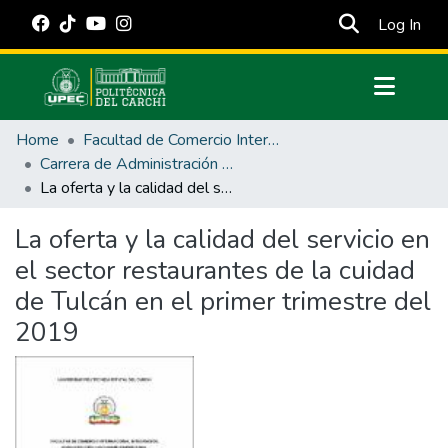
(cur
Log In
Communities & Collections
Home
Facultad de Comercio Internacional, Integración, Administración y Economía Empresarial
All of DSpace
Carrera de Administración de Empresas y Marketing
La oferta y la calidad del servicio en el sector restaurantes de la cuidad de Tulcán en el primer trimestre del 2019
Statistics
Estadísticas Externas
La oferta y la calidad del servicio en
el sector restaurantes de la cuidad
Manuales
de Tulcán en el primer trimestre del
2019