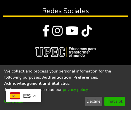
Redes Sociales
© Todos los derechos reservados 2023
We collect and process your personal information for the
following purposes:
Authentication, Preferences,
Universidad Politécnica Estatal del Carchi
Acknowledgement and Statistics
.
To learn more, please read our
privacy policy
.
Universidad Politécnica Estatal del Carchi | Acreditada por el
ES
CACES Resolución N°. 160-SE-33-CACES-2020
Customize
Decline
That's ok