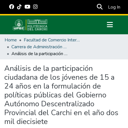
(cur
Log In
Communities & Collections
Home
Facultad de Comercio Internacional, Integración, Administración y Economía Empresarial
All of DSpace
Carrera de Administración Pública
Análisis de la participación ciudadana de los jóvenes de 15 a 24 años en la formulación de políticas públicas del Gobierno Autónomo Descentralizado Provincial del Carchi en el año dos mil diecisiete
Statistics
Estadísticas Externas
Análisis de la participación
ciudadana de los jóvenes de 15 a
Manuales
24 años en la formulación de
políticas públicas del Gobierno
Autónomo Descentralizado
Provincial del Carchi en el año dos
mil diecisiete