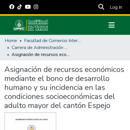
(cur
Log In
Communities & Collections
Home
Facultad de Comercio Internacional, Integración, Administración y Economía Empresarial
All of DSpace
Carrera de Administración Pública
Asignación de recursos económicos mediante el bono de desarrollo humano y su incidencia en las condiciones socioeconómicas del adulto mayor del cantón Espejo
Statistics
Estadísticas Externas
Asignación de recursos económicos
mediante el bono de desarrollo
Manuales
humano y su incidencia en las
condiciones socioeconómicas del
adulto mayor del cantón Espejo