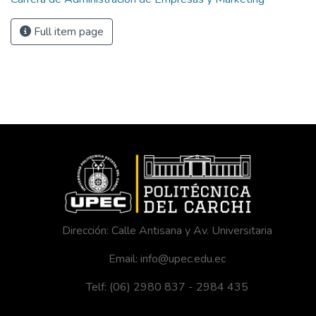
Full item page
Dirección: Calle Antisana y Av. Universitaria
Email: info@upec.edu.ec
Telf: (06) 2980 837 - 2984 435