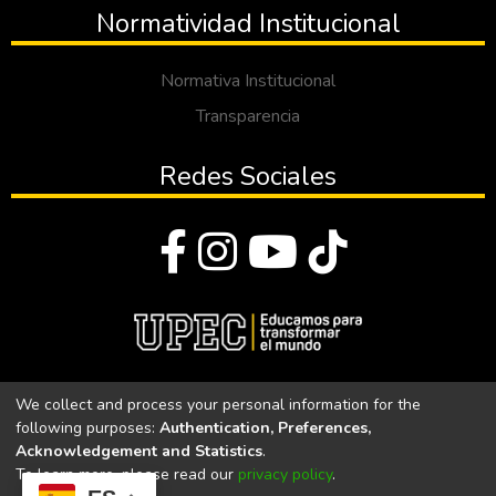
Normatividad Institucional
Normativa Institucional
Transparencia
Redes Sociales
© Todos los derechos reservados 2023
We collect and process your personal information for the
following purposes:
Authentication, Preferences,
Universidad Politécnica Estatal del Carchi
Acknowledgement and Statistics
.
To learn more, please read our
privacy policy
.
Universidad Politécnica Estatal del Carchi | Acreditada por el