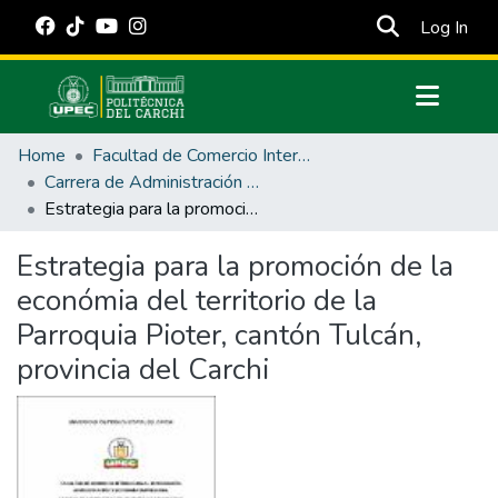
(cur
Log In
Communities & Collections
Home
Facultad de Comercio Internacional, Integración, Administración y Economía Empresarial
All of DSpace
Carrera de Administración de Empresas y Marketing
Estrategia para la promoción de la económia del territorio de la Parroquia Pioter, cantón Tulcán, provincia del Carchi
Statistics
Estadísticas Externas
Estrategia para la promoción de la
económia del territorio de la
Manuales
Parroquia Pioter, cantón Tulcán,
provincia del Carchi