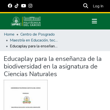
(cur
Log In
Communities & Collections
Home
Centro de Posgrado
All of DSpace
Maestría en Educación, tecnología e innovación.
Educaplay para la enseñanza de la biodiversidad en la asignatura de Ciencias Naturales
Statistics
Estadísticas Externas
Educaplay para la enseñanza de la
biodiversidad en la asignatura de
Manuales
Ciencias Naturales