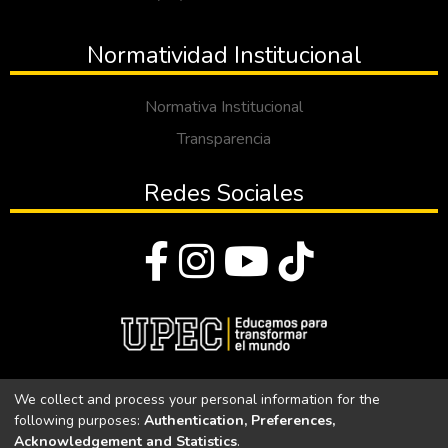
Normatividad Institucional
Normativa Institucional
Transparencia
Redes Sociales
© Todos los derechos reservados 2023
We collect and process your personal information for the
following purposes:
Authentication, Preferences,
Universidad Politécnica Estatal del Carchi
Acknowledgement and Statistics
.