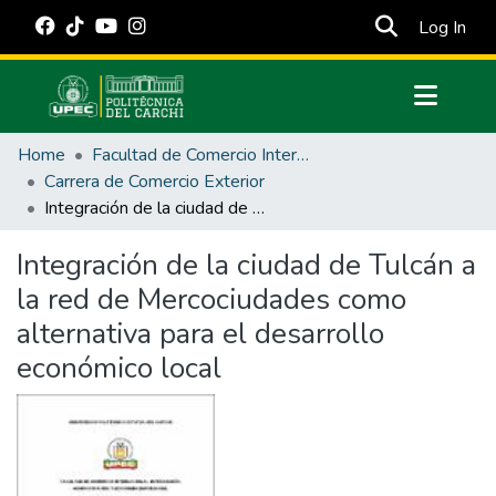
(cur
Log In
Communities & Collections
Home
Facultad de Comercio Internacional, Integración, Administración y Economía Empresarial
All of DSpace
Carrera de Comercio Exterior
Integración de la ciudad de Tulcán a la red de Mercociudades como alternativa para el desarrollo económico local
Statistics
Estadísticas Externas
Integración de la ciudad de Tulcán a
la red de Mercociudades como
Manuales
alternativa para el desarrollo
económico local