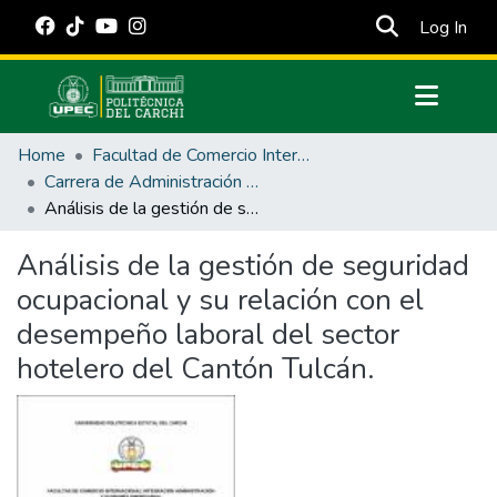
(cur
Log In
Communities & Collections
Home
Facultad de Comercio Internacional, Integración, Administración y Economía Empresarial
All of DSpace
Carrera de Administración de Empresas y Marketing
Análisis de la gestión de seguridad ocupacional y su relación con el desempeño laboral del sector hotelero del Cantón Tulcán.
Statistics
Estadísticas Externas
Análisis de la gestión de seguridad
ocupacional y su relación con el
Manuales
desempeño laboral del sector
hotelero del Cantón Tulcán.