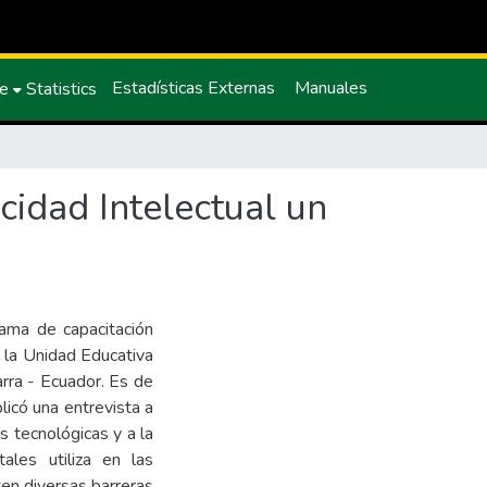
Estadísticas Externas
Manuales
ce
Statistics
cidad Intelectual un
rama de capacitación
n la Unidad Educativa
barra - Ecuador. Es de
licó una entrevista a
s tecnológicas y a la
ales utiliza en las
ten diversas barreras