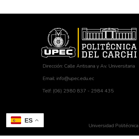
Dirección: Calle Antisana y Av. Universitaria
Email: info@upec.edu.ec
Telf: (06) 2980 837 - 2984 435
ES
Universidad Politécni