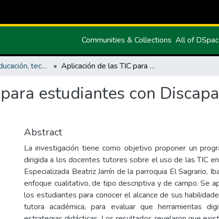
Communities & Collections
All of DSpa
Maestría en Educación, tecnología e innovación.
Aplicación de las TIC para estudiantes con Discapacidad Intelectual un Estudio de Caso
 para estudiantes con Discapa
Abstract
La investigación tiene como objetivo proponer un prog
dirigida a los docentes tutores sobre el uso de las TIC e
Especializada Beatriz Jarrín de la parroquia El Sagrario, I
enfoque cualitativo, de tipo descriptiva y de campo. Se ap
los estudiantes para conocer el alcance de sus habilidade
tutora académica, para evaluar que herramientas digit
estrategias didácticas. Los resultados revelaron que exis