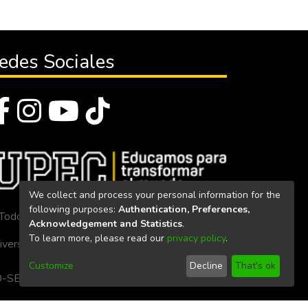
edes Sociales
We collect and process your personal information for the
following purposes:
Authentication, Preferences,
Todos los derechos reservados 2023
Acknowledgement and Statistics
.
To learn more, please read our
privacy policy
.
iversidad Politécnica Estatal del Carchi
Customize
Decline
That's ok
. 160-SE-33-CACES-2020