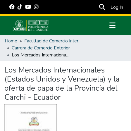
(cur
Log In
Communities & Collections
Home
Facultad de Comercio Internacional, Integración, Administración y Economía Empresarial
All of DSpace
Carrera de Comercio Exterior
Los Mercados Internacionales (Estados Unidos y Venezuela) y la oferta de papa de la Provincia del Carchi - Ecuador
Statistics
Estadísticas Externas
Los Mercados Internacionales
(Estados Unidos y Venezuela) y la
Manuales
oferta de papa de la Provincia del
Carchi - Ecuador