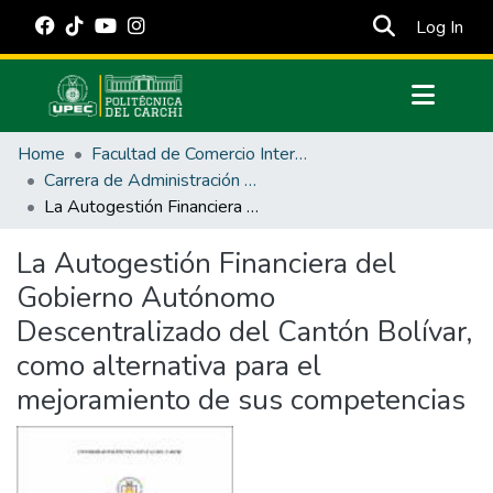
(cur
Log In
Communities & Collections
Home
Facultad de Comercio Internacional, Integración, Administración y Economía Empresarial
All of DSpace
Carrera de Administración Pública
La Autogestión Financiera del Gobierno Autónomo Descentralizado del Cantón Bolívar, como alternativa para el mejoramiento de sus competencias
Statistics
Estadísticas Externas
La Autogestión Financiera del
Gobierno Autónomo
Manuales
Descentralizado del Cantón Bolívar,
como alternativa para el
mejoramiento de sus competencias