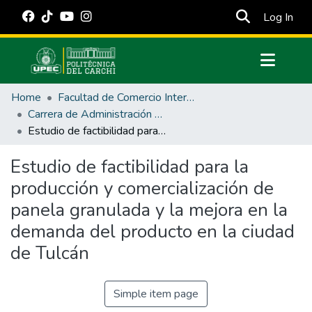
(cur
Log In
Communities & Collections
Home
Facultad de Comercio Internacional, Integración, Administración y Economía Empresarial
All of DSpace
Carrera de Administración de Empresas y Marketing
Estudio de factibilidad para la producción y comercialización de panela granulada y la mejora en la demanda del producto en la ciudad de Tulcán
Statistics
Estadísticas Externas
Estudio de factibilidad para la
producción y comercialización de
Manuales
panela granulada y la mejora en la
demanda del producto en la ciudad
de Tulcán
Simple item page