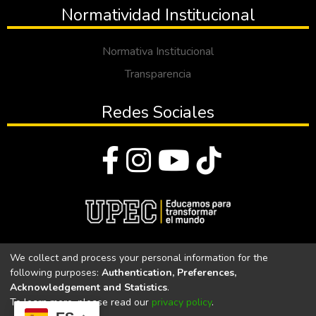
Normatividad Institucional
Normativa Institucional
Transparencia
Redes Sociales
© Todos los derechos reservados 2023
We collect and process your personal information for the
following purposes:
Authentication, Preferences,
Universidad Politécnica Estatal del Carchi
Acknowledgement and Statistics
.
To learn more, please read our
privacy policy
.
Universidad Politécnica Estatal del Carchi | Acreditada por el