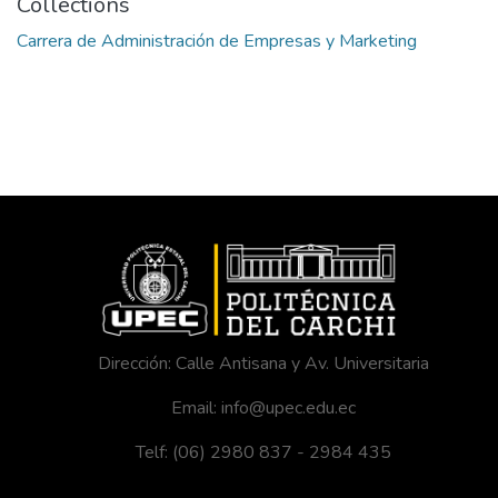
Collections
Carrera de Administración de Empresas y Marketing
Dirección: Calle Antisana y Av. Universitaria
Email: info@upec.edu.ec
Telf: (06) 2980 837 - 2984 435