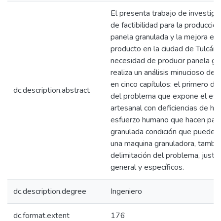
El presenta trabajo de investigac
de factibilidad para la producció
panela granulada y la mejora en
producto en la ciudad de Tulcán. P
necesidad de producir panela gr
realiza un análisis minucioso de
en cinco capítulos: el primero de
dc.description.abstract
del problema que expone el est
artesanal con deficiencias de hi
esfuerzo humano que hacen para 
granulada condición que puede 
una maquina granuladora, tambi
delimitación del problema, justifi
general y específicos.
dc.description.degree
Ingeniero
dc.format.extent
176