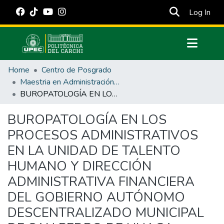
(cur
Log In
Communities & Collections
Home
Centro de Posgrado
All of DSpace
Maestria en Administración Pública
BUROPATOLOGÍA EN LOS PROCESOS ADMINISTRATIVOS EN LA UNIDAD DE TALENTO HUMANO Y DIRECCIÓN ADMINISTRATIVA FINANCIERA DEL GOBIERNO AUTÓNOMO DESCENTRALIZADO MUNICIPAL DE SAN PEDRO DE HUACA.
Statistics
Estadísticas Externas
BUROPATOLOGÍA EN LOS
PROCESOS ADMINISTRATIVOS
Manuales
EN LA UNIDAD DE TALENTO
HUMANO Y DIRECCIÓN
ADMINISTRATIVA FINANCIERA
DEL GOBIERNO AUTÓNOMO
DESCENTRALIZADO MUNICIPAL