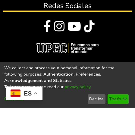
Redes Sociales
© Todos los derechos reservados 2023
We collect and process your personal information for the
following purposes:
Authentication, Preferences,
Universidad Politécnica Estatal del Carchi
Acknowledgement and Statistics
.
To learn more, please read our
privacy policy
.
Universidad Politécnica Estatal del Carchi | Acreditada por el
ES
CACES Resolución N°. 160-SE-33-CACES-2020
Customize
Decline
That's ok