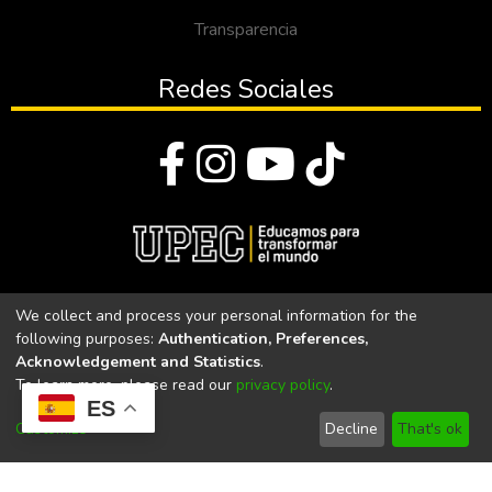
Transparencia
Redes Sociales
© Todos los derechos reservados 2023
We collect and process your personal information for the
following purposes:
Authentication, Preferences,
Universidad Politécnica Estatal del Carchi
Acknowledgement and Statistics
.
To learn more, please read our
privacy policy
.
Universidad Politécnica Estatal del Carchi | Acreditada por el
ES
CACES Resolución N°. 160-SE-33-CACES-2020
Customize
Decline
That's ok