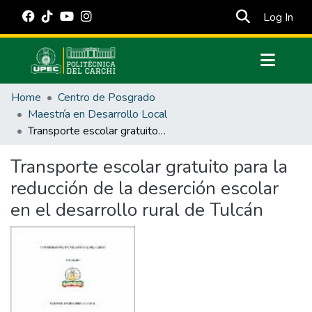
(cur
Log In
Communities & Collections
Home
Centro de Posgrado
All of DSpace
Maestría en Desarrollo Local
Transporte escolar gratuito para la reducción de la deserción escolar en el desarrollo rural de Tulcán
Statistics
Estadísticas Externas
Transporte escolar gratuito para la
reducción de la deserción escolar
Manuales
en el desarrollo rural de Tulcán