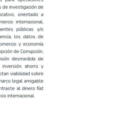
s de investigación de
icativo, orientado a
mercio internacional,
uentes públicas y/o
uencia, los datos de
comercio y economía
epción de Corrupción,
misión desmedida de
 inversión, ahorro y
otan viabilidad sobre
 marco legal amigable
traste al dinero fíat
io internacional.