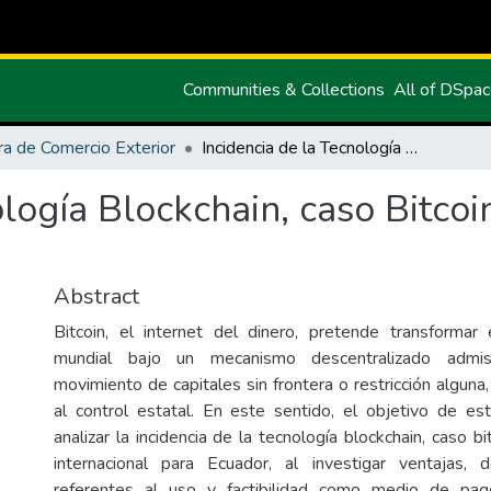
Communities & Collections
All of DSpa
ra de Comercio Exterior
Incidencia de la Tecnología Blockchain, caso Bitcoin, en el Comercio Internacional
ología Blockchain, caso Bitcoi
Abstract
Bitcoin, el internet del dinero, pretende transformar
mundial bajo un mecanismo descentralizado admisi
movimiento de capitales sin frontera o restricción alguna,
al control estatal. En este sentido, el objetivo de es
analizar la incidencia de la tecnología blockchain, caso bi
internacional para Ecuador, al investigar ventajas, d
referentes al uso y factibilidad como medio de pag