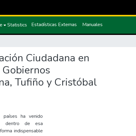
Estadísticas Externas
Manuales
ce
Statistics
ipación Ciudadana en
s Gobiernos
a, Tufiño y Cristóbal
s países ha venido
s, dentro de esa
 forma indispensable