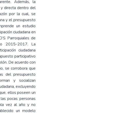
parente. Además, la
 y directa dentro del
azón por la cual, se
dana y el presupuesto
omprende un estudio
icipación ciudadana en
AD’S Parroquiales de
íodo 2015-2017. La
icipación ciudadana
supuesto participativo
Colón. De acuerdo con
io, se corrobora que
as del presupuesto
rman y socializan
iudadana, excluyendo
 que, ellos poseen un
 las pocas personas
ola vez al año y no
tablecido un modelo