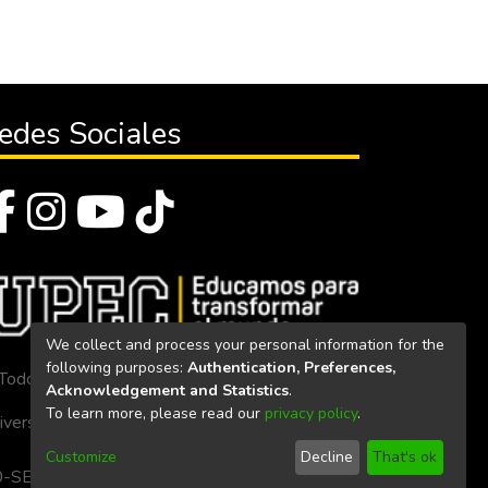
edes Sociales
We collect and process your personal information for the
following purposes:
Authentication, Preferences,
Todos los derechos reservados 2023
Acknowledgement and Statistics
.
To learn more, please read our
privacy policy
.
iversidad Politécnica Estatal del Carchi
Customize
Decline
That's ok
. 160-SE-33-CACES-2020