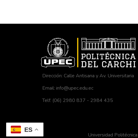
Dirección: Calle Antisana y Av. Universitaria
Email: info@upec.edu.ec
Telf: (06) 2980 837 - 2984 435
ES
Universidad Politécni