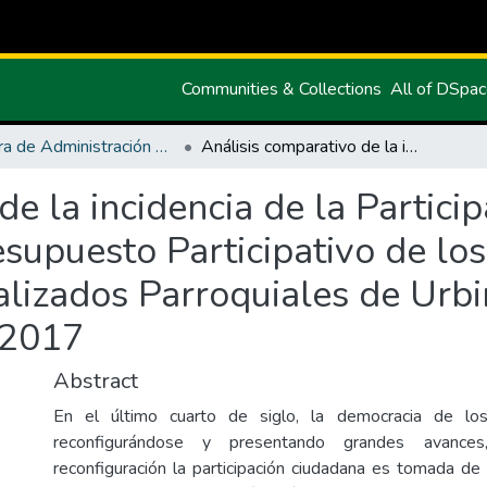
Communities & Collections
All of DSpa
Carrera de Administración Pública
Análisis comparativo de la incidencia de la Participación Ciudadana en la distribución del Presupuesto Participativo de los Gobiernos Autónomos Descentralizados Parroquiales de Urbina, Tufiño y Cristóbal Colón, Período 2015-2017
de la incidencia de la Partic
resupuesto Participativo de lo
izados Parroquiales de Urbin
-2017
Abstract
En el último cuarto de siglo, la democracia de lo
reconfigurándose y presentando grandes avance
reconfiguración la participación ciudadana es tomada de