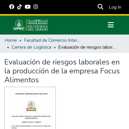
(cur
Log In
Communities & Collections
Home
Facultad de Comercio Internacional, Integración, Administración y Economía Empresarial
All of DSpace
Carrera de Logística
Evaluación de riesgos laborales en la producción de la empresa Focus Alimentos
Statistics
Evaluación de riesgos laborales en
Estadísticas Externas
la producción de la empresa Focus
Manuales
Alimentos