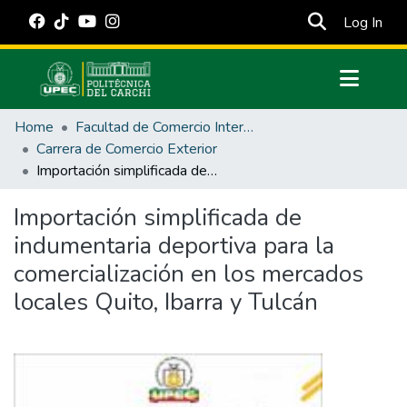
(cur
Log In
Communities & Collections
Home
Facultad de Comercio Internacional, Integración, Administración y Economía Empresarial
All of DSpace
Carrera de Comercio Exterior
Importación simplificada de indumentaria deportiva para la comercialización en los mercados locales Quito, Ibarra y Tulcán
Statistics
Estadísticas Externas
Importación simplificada de
indumentaria deportiva para la
Manuales
comercialización en los mercados
locales Quito, Ibarra y Tulcán