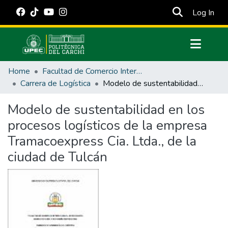
(cur
Log In
Communities & Collections
Home
Facultad de Comercio Internacional, Integración, Administración y Economía Empresarial
All of DSpace
Carrera de Logística
Modelo de sustentabilidad en los procesos logísticos de la empresa Tramacoexpress Cia. Ltda., de la ciudad de Tulcán
Statistics
Modelo de sustentabilidad en los
Estadísticas Externas
procesos logísticos de la empresa
Manuales
Tramacoexpress Cia. Ltda., de la
ciudad de Tulcán