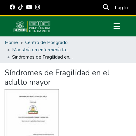
(cur
Log In
Communities & Collections
Home
Centro de Posgrado
All of DSpace
Maestría en enfermería familiar y comunitaria
Síndromes de Fragilidad en el adulto mayor
Statistics
Estadísticas Externas
Síndromes de Fragilidad en el
adulto mayor
Manuales