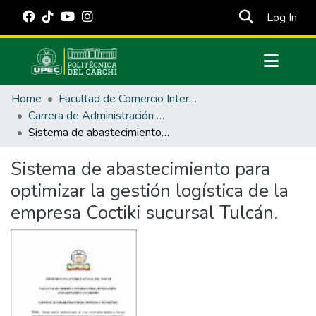
(cur
Log In
Communities & Collections
Home
Facultad de Comercio Internacional, Integración, Administración y Economía Empresarial
All of DSpace
Carrera de Administración de Empresas y Marketing
Sistema de abastecimiento para optimizar la gestión logística de la empresa Coctiki sucursal Tulcán.
Statistics
Estadísticas Externas
Sistema de abastecimiento para
optimizar la gestión logística de la
Manuales
empresa Coctiki sucursal Tulcán.