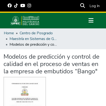
(cur
Log In
Communities & Collections
Home
Centro de Posgrado
All of DSpace
Maestría en Sistemas de Gestión de Calidad con Mención en Control Estadístico de Procesos
Modelos de predicción y control de calidad en el proceso de ventas en la empresa de embutidos “Bango"
Statistics
Estadísticas Externas
Modelos de predicción y control de
calidad en el proceso de ventas en
Manuales
la empresa de embutidos “Bango"