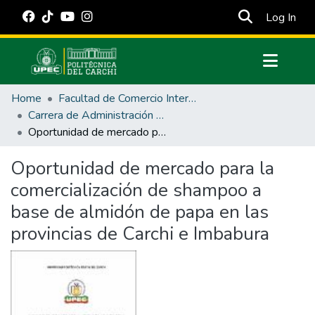
(cur
Log In
Communities & Collections
Home
Facultad de Comercio Internacional, Integración, Administración y Economía Empresarial
All of DSpace
Carrera de Administración de Empresas y Marketing
Oportunidad de mercado para la comercialización de shampoo a base de almidón de papa en las provincias de Carchi e Imbabura
Statistics
Estadísticas Externas
Oportunidad de mercado para la
comercialización de shampoo a
Manuales
base de almidón de papa en las
provincias de Carchi e Imbabura