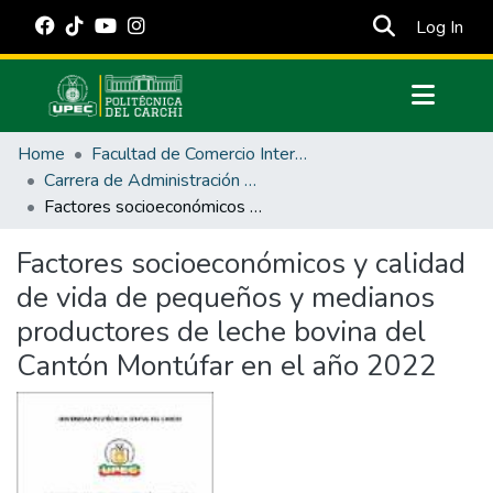
(cur
Log In
Communities & Collections
Home
Facultad de Comercio Internacional, Integración, Administración y Economía Empresarial
All of DSpace
Carrera de Administración de Empresas y Marketing
Factores socioeconómicos y calidad de vida de pequeños y medianos productores de leche bovina del Cantón Montúfar en el año 2022
Statistics
Estadísticas Externas
Factores socioeconómicos y calidad
de vida de pequeños y medianos
Manuales
productores de leche bovina del
Cantón Montúfar en el año 2022