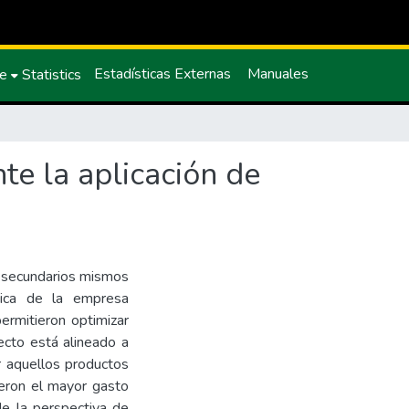
Estadísticas Externas
Manuales
ce
Statistics
te la aplicación de
s secundarios mismos
stica de la empresa
ermitieron optimizar
yecto está alineado a
 aquellos productos
jeron el mayor gasto
e la perspectiva de