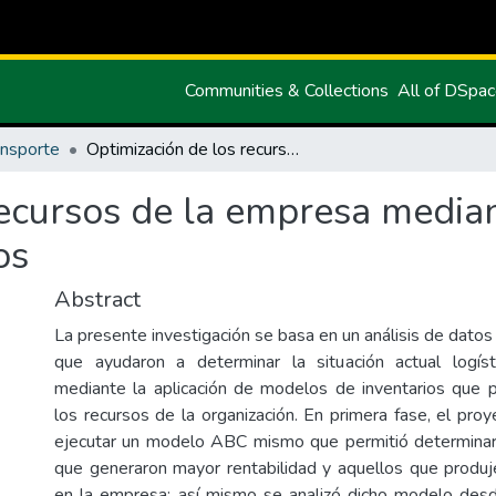
Communities & Collections
All of DSpa
ansporte
Optimización de los recursos de la empresa mediante la aplicación de Modelos de Inventarios
ecursos de la empresa median
os
Abstract
La presente investigación se basa en un análisis de dato
que ayudaron a determinar la situación actual logí
mediante la aplicación de modelos de inventarios que p
los recursos de la organización. En primera fase, el pro
ejecutar un modelo ABC mismo que permitió determinar
que generaron mayor rentabilidad y aquellos que produ
en la empresa; así mismo se analizó dicho modelo desd