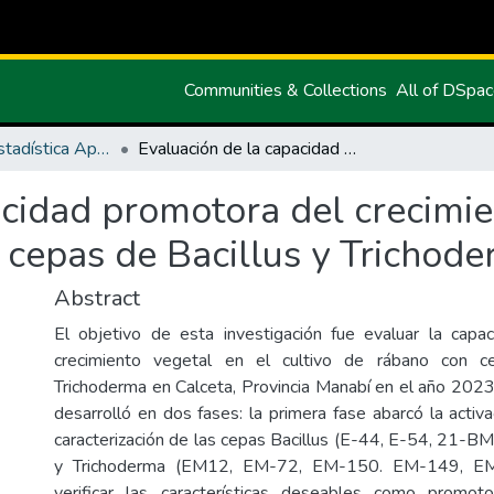
Communities & Collections
All of DSpa
Maestría en Estadística Aplicada
Evaluación de la capacidad promotora del crecimiento vegetal en el cultivo de rábano con cepas de Bacillus y Trichoderma
cidad promotora del crecimie
 cepas de Bacillus y Trichod
Abstract
El objetivo de esta investigación fue evaluar la capa
crecimiento vegetal en el cultivo de rábano con c
Trichoderma en Calceta, Provincia Manabí en el año 2023.
desarrolló en dos fases: la primera fase abarcó la activac
caracterización de las cepas Bacillus (E-44, E-54, 21
y Trichoderma (EM12, EM-72, EM-150. EM-149, EM-
verificar las características deseables como promot