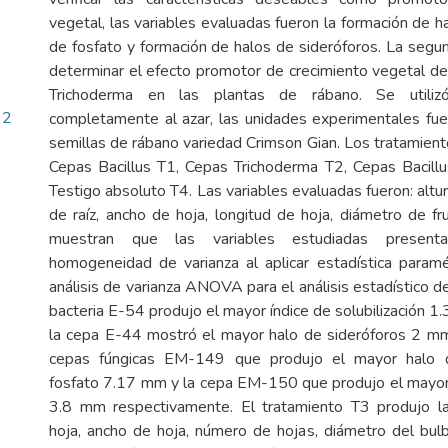
vegetal, las variables evaluadas fueron la formación de ha
de fosfato y formación de halos de sideróforos. La segun
determinar el efecto promotor de crecimiento vegetal de 
Trichoderma en las plantas de rábano. Se util
32
completamente al azar, las unidades experimentales fue
semillas de rábano variedad Crimson Gian. Los tratamient
Cepas Bacillus T1, Cepas Trichoderma T2, Cepas Bacill
Testigo absoluto T4. Las variables evaluadas fueron: altur
de raíz, ancho de hoja, longitud de hoja, diámetro de fr
muestran que las variables estudiadas present
homogeneidad de varianza al aplicar estadística param
análisis de varianza ANOVA para el análisis estadístico de
bacteria E-54 produjo el mayor índice de solubilización 
la cepa E-44 mostró el mayor halo de sideróforos 2 mm;
cepas fúngicas EM-149 que produjo el mayor halo de
fosfato 7.17 mm y la cepa EM-150 que produjo el mayor
3.8 mm respectivamente. El tratamiento T3 produjo l
hoja, ancho de hoja, número de hojas, diámetro del bul