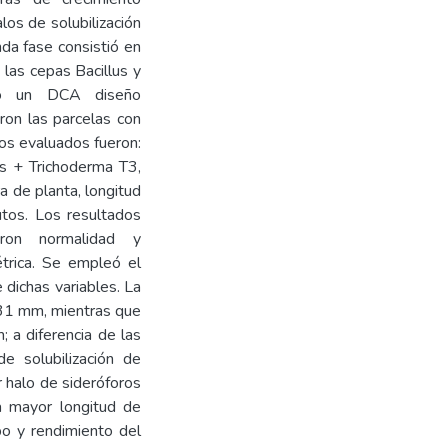
los de solubilización
da fase consistió en
las cepas Bacillus y
izó un DCA diseño
ron las parcelas con
os evaluados fueron:
us + Trichoderma T3,
a de planta, longitud
utos. Los resultados
aron normalidad y
étrica. Se empleó el
 dichas variables. La
1.31 mm, mientras que
 a diferencia de las
 solubilización de
 halo de sideróforos
a mayor longitud de
bo y rendimiento del