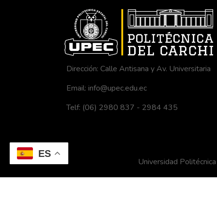
Dirección: Calle Antisana y Av. Universitaria
Email: info@upec.edu.ec
Telf: (06) 2980 837 - 2984 435
ES
Universidad Politécni