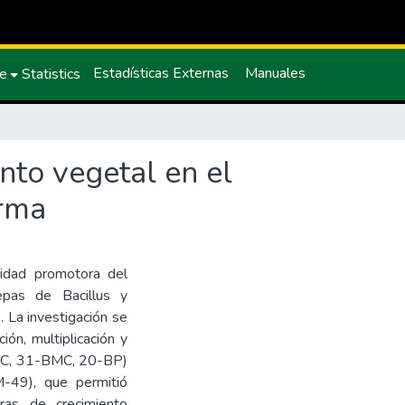
Estadísticas Externas
Manuales
ce
Statistics
nto vegetal en el
erma
cidad promotora del
epas de Bacillus y
 La investigación se
ión, multiplicación y
-BMC, 31-BMC, 20-BP)
49), que permitió
oras de crecimiento