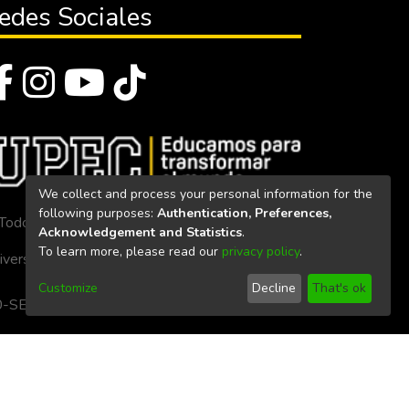
edes Sociales
We collect and process your personal information for the
following purposes:
Authentication, Preferences,
Todos los derechos reservados 2023
Acknowledgement and Statistics
.
To learn more, please read our
privacy policy
.
iversidad Politécnica Estatal del Carchi
Customize
Decline
That's ok
. 160-SE-33-CACES-2020