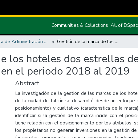
Communities & Collections
All of DSpa
Carrera de Administración de Empresas y Marketing
Gestión de la marca de los hoteles dos estrellas de la ciudad de Tulcán y su posicionamiento, en el periodo 2018 al 2019
e los hoteles dos estrellas d
 en el periodo 2018 al 2019
Abstract
La investigación de la gestión de las marcas de los hote
de la ciudad de Tulcán se desarrolló desde un enfoque cu
posicionamiento) y cualitativo (característica de la marca
identificar si la gestión de la marca incide con el posi
tiene relación con el posicionamiento por los atributos; s
los propietarios no generan inversiones en la gestión de
funcionales, emocionales, marca consumidor, tendencias