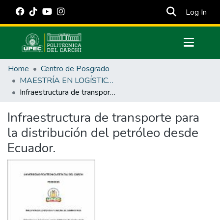
(cur
Log In
Communities & Collections
Home
Centro de Posgrado
All of DSpace
MAESTRÍA EN LOGÍSTICA Y CADENA DE SUMINISTROS
Infraestructura de transporte para la distribución del petróleo desde Ecuador.
Statistics
Estadísticas Externas
Infraestructura de transporte para
la distribución del petróleo desde
Manuales
Ecuador.