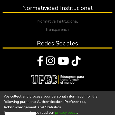
Normatividad Institucional
Normativa Institucional
Transparencia
Redes Sociales
© Todos los derechos reservados 2023
We collect and process your personal information for the
following purposes:
Authentication, Preferences,
Universidad Politécnica Estatal del Carchi
Acknowledgement and Statistics
.
To learn more, please read our
privacy policy
.