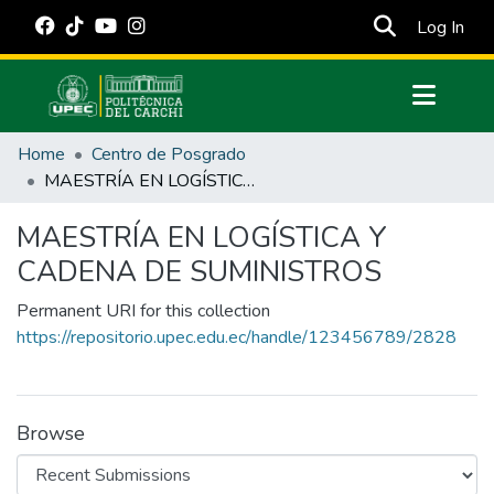
(cur
Log In
Communities & Collections
Home
Centro de Posgrado
All of DSpace
MAESTRÍA EN LOGÍSTICA Y CADENA DE SUMINISTROS
Statistics
MAESTRÍA EN LOGÍSTICA Y
Estadísticas Externas
CADENA DE SUMINISTROS
Manuales
Permanent URI for this collection
https://repositorio.upec.edu.ec/handle/123456789/2828
Browse