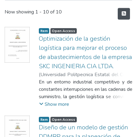
Recent Submissions
Now showing
1 - 10 of 10
Item
Open Access
Optimización de la gestión
logística para mejorar el proceso
de abastecimientos de la empresa
SKC INGENIERIA CIA LTDA.
(
Universidad Politpecnica Estatal del Carchi
- Biblioteca
En un entorno industrial competitivo y de
,
2026-05-20
)
Mite Guzmán,
Tito Alfonso
constantes interrupciones en las cadenas de
;
Erazo Rodríguez, Juan Diego
suministro, la gestión logística se convierte
en un factor estratégico para garantizar la
Show more
continuidad operativa. En la empresa SKC
INGENIERIA CIA LTDA., dedicada a la
Item
Open Access
elaboración y realización de proyectos de
Diseño de un modelo de gestión
ingeniería mecánica en el sector
DDMRP para la planeación de