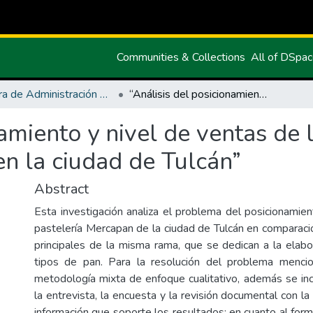
Communities & Collections
All of DSpa
Carrera de Administración de Empresas y Marketing
“Análisis del posicionamiento y nivel de ventas de la panadería y pastelería Mercapan en la ciudad de Tulcán”
namiento y nivel de ventas de 
n la ciudad de Tulcán”
Abstract
Esta investigación analiza el problema del posicionamien
pastelería Mercapan de la ciudad de Tulcán en comparaci
principales de la misma rama, que se dedican a la elabo
tipos de pan. Para la resolución del problema mencio
metodología mixta de enfoque cualitativo, además se i
la entrevista, la encuesta y la revisión documental con la
información que soporte los resultados; en cuanto al form