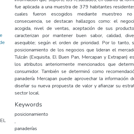
fue aplicada a una muestra de 379 habitantes residentes 
cuales fueron escogidos mediante muestreo no p
consecuencia, se destacan hallazgos como: el negoc
acogida, nivel de ventas, aceptación de sus producto
de
caracterizan por mantener buen sabor, calidad, diver
 de
asequible; según el orden de prioridad. Por lo tanto,
posicionamiento de los negocios que lideran el mercad
Tulcán (Exquisita, El Buen Pan, Mercapan y Extrapan) es
los atributos anteriormente mencionados que determ
consumidor. También se determinó como recomendació
panadería Mercapan puede aprovechar la información d
diseñar su nueva propuesta de valor y afianzar su estra
sector local.
Keywords
posicionamiento
EL
,
panaderías