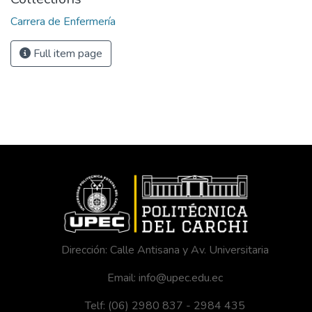
Carrera de Enfermería
Full item page
Dirección: Calle Antisana y Av. Universitaria
Email: info@upec.edu.ec
Telf: (06) 2980 837 - 2984 435