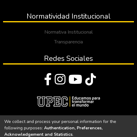
Normatividad Institucional
Normativa Institucional
Transparencia
Redes Sociales
© Todos los derechos reservados 2023
We collect and process your personal information for the
following purposes:
Authentication, Preferences,
Universidad Politécnica Estatal del Carchi
Acknowledgement and Statistics
.