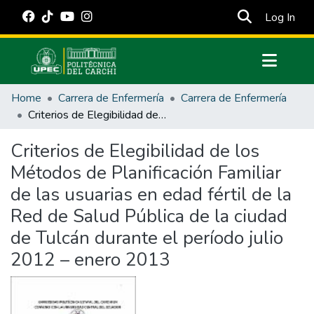
(cur
Log In
Communities & Collections
Home
Carrera de Enfermería
Carrera de Enfermería
All of DSpace
Criterios de Elegibilidad de los Métodos de Planificación Familiar de las usuarias en edad fértil de la Red de Salud Pública de la ciudad de Tulcán durante el período julio 2012 – enero 2013
Statistics
Criterios de Elegibilidad de los
Estadísticas Externas
Métodos de Planificación Familiar
Manuales
de las usuarias en edad fértil de la
Red de Salud Pública de la ciudad
de Tulcán durante el período julio
2012 – enero 2013