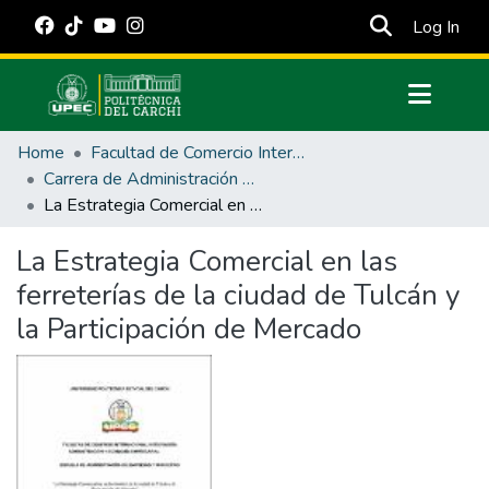
(cur
Log In
Communities & Collections
Home
Facultad de Comercio Internacional, Integración, Administración y Economía Empresarial
All of DSpace
Carrera de Administración de Empresas y Marketing
La Estrategia Comercial en las ferreterías de la ciudad de Tulcán y la Participación de Mercado
Statistics
Estadísticas Externas
La Estrategia Comercial en las
ferreterías de la ciudad de Tulcán y
Manuales
la Participación de Mercado