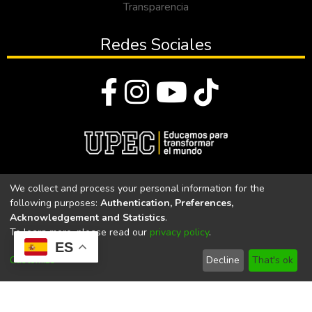
Transparencia
Redes Sociales
© Todos los derechos reservados 2023
We collect and process your personal information for the
following purposes:
Authentication, Preferences,
Universidad Politécnica Estatal del Carchi
Acknowledgement and Statistics
.
To learn more, please read our
privacy policy
.
Universidad Politécnica Estatal del Carchi | Acreditada por el
ES
CACES Resolución N°. 160-SE-33-CACES-2020
Customize
Decline
That's ok