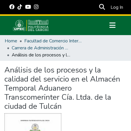
(cur
Log In
Communities & Collections
Home
Facultad de Comercio Internacional, Integración, Administración y Economía Empresarial
All of DSpace
Carrera de Administración de Empresas y Marketing
Análisis de los procesos y la calidad del servicio en el Almacén Temporal Aduanero Transcomerinter Cía. Ltda. de la ciudad de Tulcán
Statistics
Estadísticas Externas
Análisis de los procesos y la
calidad del servicio en el Almacén
Manuales
Temporal Aduanero
Transcomerinter Cía. Ltda. de la
ciudad de Tulcán