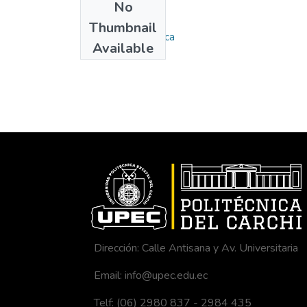
No
Collections
Thumbnail
Carrera de Logística
Available
Dirección: Calle Antisana y Av. Universitaria
Email: info@upec.edu.ec
Telf: (06) 2980 837 - 2984 435