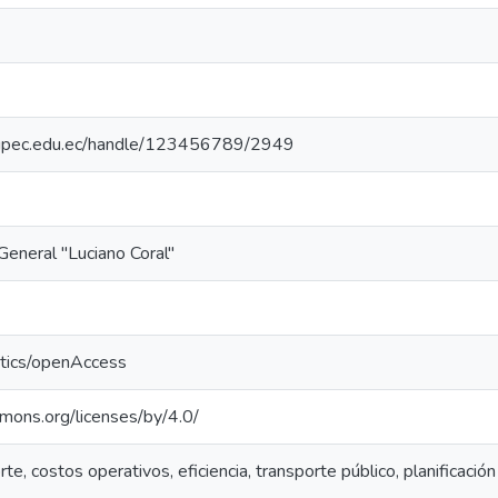
io.upec.edu.ec/handle/123456789/2949
General "Luciano Coral"
ntics/openAccess
mmons.org/licenses/by/4.0/
te, costos operativos, eficiencia, transporte público, planificación