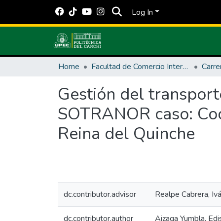
Log In
Home
Facultad de Comercio Internacional, Integración, Administración y Economía Empresarial
Carre
Gestión del transport
SOTRANOR caso: Coop
Reina del Quinche
dc.contributor.advisor
Realpe Cabrera, Ivá
dc.contributor.author
Aizaga Yumbla, Edis