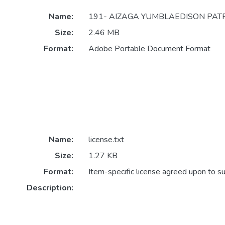
Name:
191- AIZAGA YUMBLAEDISON PATRI
Size:
2.46 MB
Format:
Adobe Portable Document Format
Name:
license.txt
Size:
1.27 KB
Format:
Item-specific license agreed upon to s
Description: