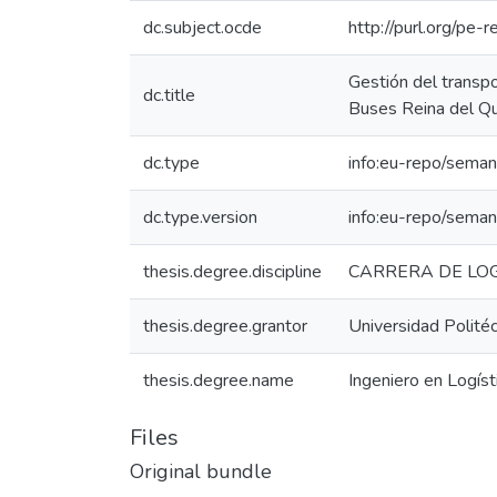
dc.subject.ocde
http://purl.org/pe
Gestión del transp
dc.title
Buses Reina del Q
dc.type
info:eu-repo/seman
dc.type.version
info:eu-repo/seman
thesis.degree.discipline
CARRERA DE LOG
thesis.degree.grantor
Universidad Politéc
thesis.degree.name
Ingeniero en Logíst
Files
Original bundle