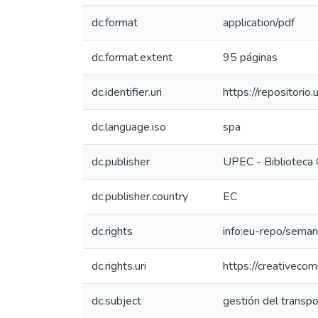
dc.format
application/pdf
dc.format.extent
95 páginas
dc.identifier.uri
https://repositor
dc.language.iso
spa
dc.publisher
UPEC - Biblioteca 
dc.publisher.country
EC
dc.rights
info:eu-repo/sema
dc.rights.uri
https://creativeco
dc.subject
gestión del transpor