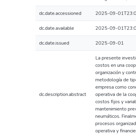
dc.date.accessioned
2025-09-01T23:0
dc.date.available
2025-09-01T23:0
dc.date.issued
2025-09-01
La presente investi
costos en una coope
organización y cont
metodología de tipo
empresa como condu
dc.description.abstract
operativa de la coo
costos fijos y var
mantenimiento preve
neumáticos. Finalm
procesos organizado
operativa y financie